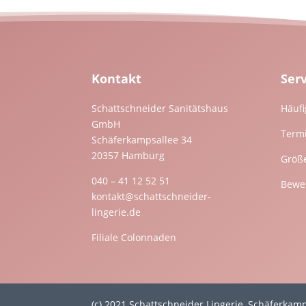
Kontakt
Ser
Schattschneider Sanitätshaus
Häufi
GmbH
Term
Schäferkampsallee 34
20357 Hamburg
Größ
040 – 41 12 52 51
Bewer
kontakt@schattschneider-
lingerie.de
Filiale Colonnaden
(c) 2021 Schattschneider Lingerie, Schäferka