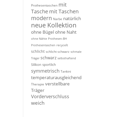
mit
Prothesentaschen
Tasche
mit Taschen
modern
natürlich
Narbe
neue Kollektion
ohne Bügel
ohne Naht
ohne Nähte
Prothesen-BH
recycelt
Prothesentaschen
schlicht
schlicht schwarz
schmale
schwarz
Träger
selbsthaftend
Silikon
sportlich
symmetrisch
Tankini
temperaturausgleichend
verstellbare
Therapie
Träger
Vorderverschluss
weich