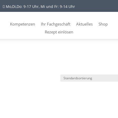
Mo,Di,Do: 9-17 Uhr, Mi und Fr: 9-14 Uhr

Kompetenzen
Ihr Fachgeschäft
Aktuelles
Shop
Rezept einlösen