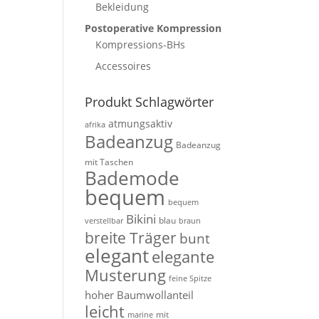
Bekleidung
Postoperative Kompression
Kompressions-BHs
Accessoires
Produkt Schlagwörter
atmungsaktiv
afrika
Badeanzug
Badeanzug
mit Taschen
Bademode
bequem
bequem
Bikini
blau
verstellbar
braun
breite Träger
bunt
elegant
elegante
Musterung
feine Spitze
hoher Baumwollanteil
leicht
mit
marine