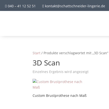
040 – 41 12 52 51
kontakt@schattschneider-lingerie.de


Start
/ Produkte verschlagwortet mit „3D Scan“
3D Scan
Einzelnes Ergebnis wird angezeigt
Custom Brustprothese nach Maß