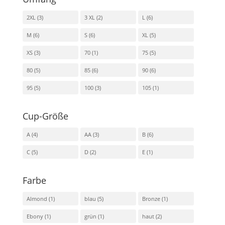
2XL
(3)
3 XL
(2)
L
(6)
M
(6)
S
(6)
XL
(5)
XS
(3)
70
(1)
75
(5)
80
(5)
85
(6)
90
(6)
95
(5)
100
(3)
105
(1)
Cup-Größe
A
(4)
AA
(3)
B
(6)
C
(5)
D
(2)
E
(1)
Farbe
Almond
(1)
blau
(5)
Bronze
(1)
Ebony
(1)
grün
(1)
haut
(2)