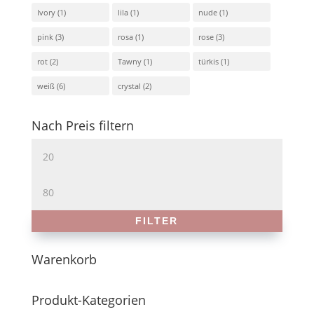
Ivory
(1)
lila
(1)
nude
(1)
pink
(3)
rosa
(1)
rose
(3)
rot
(2)
Tawny
(1)
türkis
(1)
weiß
(6)
crystal
(2)
Nach Preis filtern
Min.
Preis
Max.
Preis
FILTER
Warenkorb
Produkt-Kategorien