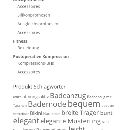
Accessoires
Silikonprothesen
Ausgleichsprothesen
Accessoires
Fitness
Bekleidung
Postoperative Kompression
Kompressions-BHs
Accessoires
Produkt Schlagwörter
Badeanzug
atmungsaktiv
Badeanzug mit
afrika
bequem
Bademode
Taschen
bequem
breite Träger
bunt
Bikini
blau
verstellbar
braun
elegant
elegante Musterung
feine
leicht
hoher Baumwollanteil