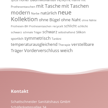
mit
Spitze
marine
mit Tasche
mit Taschen
Prothesentaschen
neue
modern
natürlich
Narbe
Kollektion
ohne Bügel
ohne Naht
ohne Nähte
schlicht
recycelt
schlicht
Prothesen-BH
Prothesentaschen
schwarz
Silikon
schwarz
schmale Träger
selbsthaftend
symmetrisch
sportlich
Tankini
temperaturausgleichend
verstellbare
Therapie
weich
Vorderverschluss
Träger
Kontakt
Schattschneider Sanitätshaus GmbH
Schäferkampsallee 34