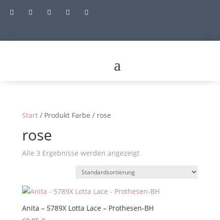





Start
/ Produkt Farbe / rose
rose
Alle 3 Ergebnisse werden angezeigt
Anita – 5789X Lotta Lace – Prothesen-BH