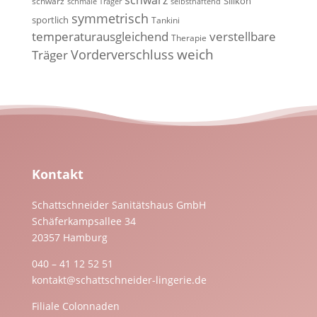
Silikon
schwarz
schmale Träger
selbsthaftend
symmetrisch
sportlich
Tankini
temperaturausgleichend
verstellbare
Therapie
weich
Vorderverschluss
Träger
Kontakt
Schattschneider Sanitätshaus GmbH
Schäferkampsallee 34
20357 Hamburg
040 – 41 12 52 51
kontakt@schattschneider-lingerie.de
Filiale Colonnaden