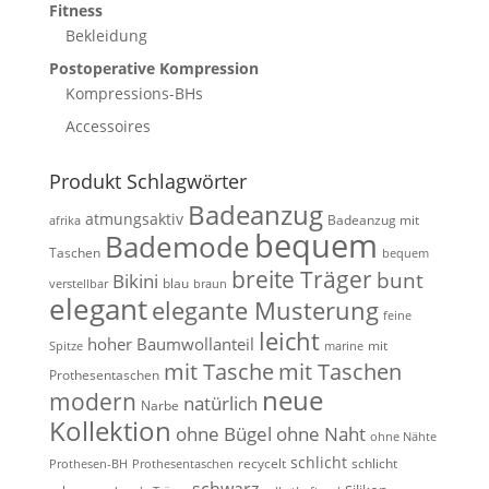
Fitness
Bekleidung
Postoperative Kompression
Kompressions-BHs
Accessoires
Produkt Schlagwörter
Badeanzug
atmungsaktiv
Badeanzug mit
afrika
bequem
Bademode
Taschen
bequem
breite Träger
bunt
Bikini
blau
verstellbar
braun
elegant
elegante Musterung
feine
leicht
hoher Baumwollanteil
mit
Spitze
marine
mit Tasche
mit Taschen
Prothesentaschen
neue
modern
natürlich
Narbe
Kollektion
ohne Bügel
ohne Naht
ohne Nähte
schlicht
recycelt
schlicht
Prothesen-BH
Prothesentaschen
schwarz