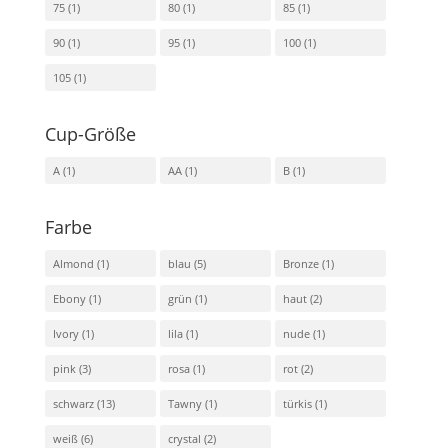
75
(1)
80
(1)
85
(1)
90
(1)
95
(1)
100
(1)
105
(1)
Cup-Größe
A
(1)
AA
(1)
B
(1)
Farbe
Almond
(1)
blau
(5)
Bronze
(1)
Ebony
(1)
grün
(1)
haut
(2)
Ivory
(1)
lila
(1)
nude
(1)
pink
(3)
rosa
(1)
rot
(2)
schwarz
(13)
Tawny
(1)
türkis
(1)
weiß
(6)
crystal
(2)