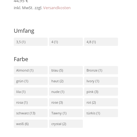
44,95
€
inkl. MwSt.
zzgl.
Versandkosten
Umfang
3,5
(1)
4
(1)
4,8
(1)
Farbe
Almond
(1)
blau
(5)
Bronze
(1)
grün
(1)
haut
(2)
Ivory
(1)
lila
(1)
nude
(1)
pink
(3)
rosa
(1)
rose
(3)
rot
(2)
schwarz
(13)
Tawny
(1)
türkis
(1)
weiß
(6)
crystal
(2)