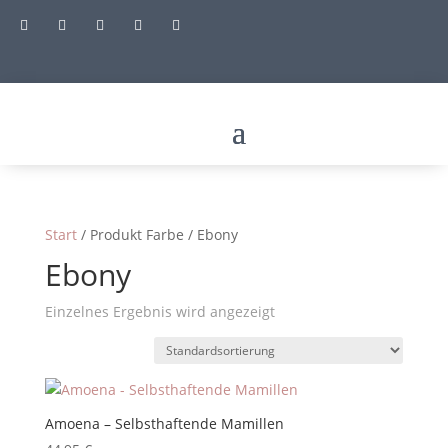





Start
/ Produkt Farbe / Ebony
Ebony
Einzelnes Ergebnis wird angezeigt
Amoena – Selbsthaftende Mamillen