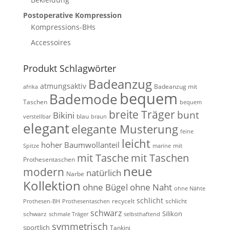
Postoperative Kompression
Kompressions-BHs
Accessoires
Produkt Schlagwörter
Badeanzug
atmungsaktiv
Badeanzug mit
afrika
bequem
Bademode
Taschen
bequem
breite Träger
bunt
Bikini
blau
verstellbar
braun
elegant
elegante Musterung
feine
leicht
hoher Baumwollanteil
mit
Spitze
marine
mit Tasche
mit Taschen
Prothesentaschen
neue
modern
natürlich
Narbe
Kollektion
ohne Bügel
ohne Naht
ohne Nähte
schlicht
recycelt
schlicht
Prothesen-BH
Prothesentaschen
schwarz
Silikon
schwarz
schmale Träger
selbsthaftend
symmetrisch
sportlich
Tankini