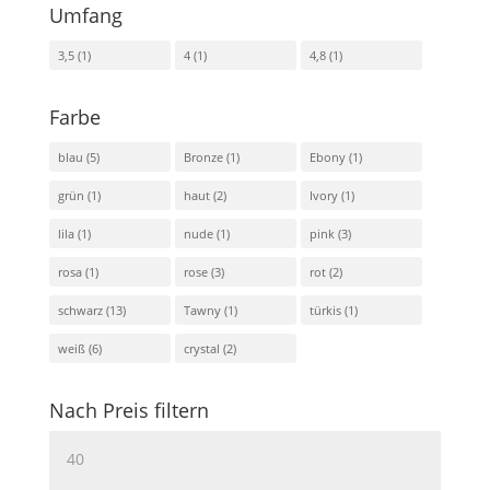
Umfang
3,5
(1)
4
(1)
4,8
(1)
Farbe
blau
(5)
Bronze
(1)
Ebony
(1)
grün
(1)
haut
(2)
Ivory
(1)
lila
(1)
nude
(1)
pink
(3)
rosa
(1)
rose
(3)
rot
(2)
schwarz
(13)
Tawny
(1)
türkis
(1)
weiß
(6)
crystal
(2)
Nach Preis filtern
Min.
Preis