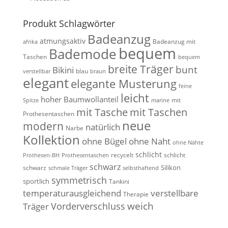
Produkt Schlagwörter
Badeanzug
atmungsaktiv
Badeanzug mit
afrika
bequem
Bademode
Taschen
bequem
breite Träger
bunt
Bikini
blau
verstellbar
braun
elegant
elegante Musterung
feine
leicht
hoher Baumwollanteil
mit
Spitze
marine
mit Tasche
mit Taschen
Prothesentaschen
neue
modern
natürlich
Narbe
Kollektion
ohne Bügel
ohne Naht
ohne Nähte
schlicht
recycelt
schlicht
Prothesen-BH
Prothesentaschen
schwarz
Silikon
schwarz
schmale Träger
selbsthaftend
symmetrisch
sportlich
Tankini
temperaturausgleichend
verstellbare
Therapie
weich
Vorderverschluss
Träger