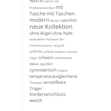
leicht
mit
marine
mit
Prothesentaschen
Tasche
mit Taschen
modern
natürlich
Narbe
neue Kollektion
ohne Bügel
ohne Naht
ohne Nähte
Prothesen-BH
recycelt
Prothesentaschen
schlicht
schlicht schwarz
schmale
schwarz
Träger
selbsthaftend
Silikon
sportlich
symmetrisch
Tankini
temperaturausgleichend
verstellbare
Therapie
Träger
Vorderverschluss
weich