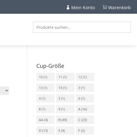
Mein Konto
Warenkorb


Cup-Größe
10
(1)
11
(1)
12
(1)
13
(1)
14
(1)
3
(1)
4
(1)
5
(1)
6
(1)
8
(1)
9
(1)
A
(16)
AA
(4)
B
(49)
C
(23)
D
(13)
E
(4)
F
(2)