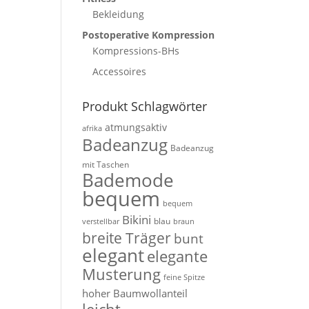
Bekleidung
Postoperative Kompression
Kompressions-BHs
Accessoires
Produkt Schlagwörter
atmungsaktiv
afrika
Badeanzug
Badeanzug
mit Taschen
Bademode
bequem
bequem
Bikini
blau
verstellbar
braun
breite Träger
bunt
elegant
elegante
Musterung
feine Spitze
hoher Baumwollanteil