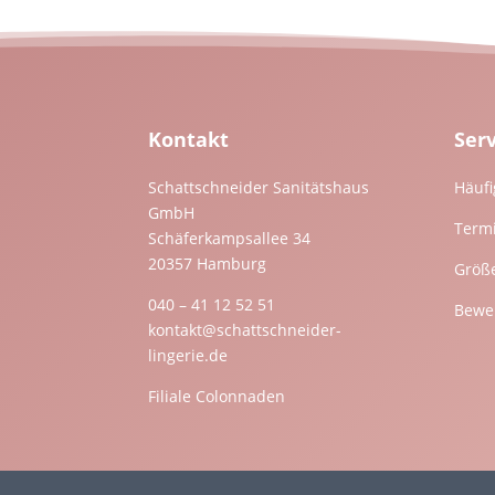
Kontakt
Ser
Schattschneider Sanitätshaus
Häufi
GmbH
Term
Schäferkampsallee 34
20357 Hamburg
Größ
040 – 41 12 52 51
Bewer
kontakt@schattschneider-
lingerie.de
Filiale Colonnaden