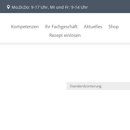
Mo,Di,Do: 9-17 Uhr, Mi und Fr: 9-14 Uhr

Kompetenzen
Ihr Fachgeschäft
Aktuelles
Shop
Rezept einlösen