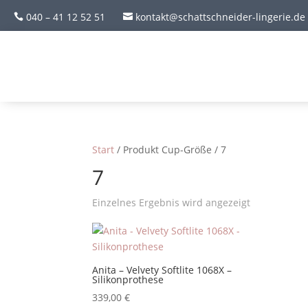
040 – 41 12 52 51
kontakt@schattschneider-lingerie.de


Start
/ Produkt Cup-Größe / 7
7
Einzelnes Ergebnis wird angezeigt
Anita – Velvety Softlite 1068X –
Silikonprothese
339,00
€