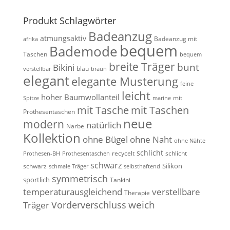
Produkt Schlagwörter
Badeanzug
atmungsaktiv
Badeanzug mit
afrika
bequem
Bademode
Taschen
bequem
breite Träger
bunt
Bikini
blau
verstellbar
braun
elegant
elegante Musterung
feine
leicht
hoher Baumwollanteil
mit
Spitze
marine
mit Tasche
mit Taschen
Prothesentaschen
neue
modern
natürlich
Narbe
Kollektion
ohne Bügel
ohne Naht
ohne Nähte
schlicht
recycelt
schlicht
Prothesen-BH
Prothesentaschen
schwarz
Silikon
schwarz
schmale Träger
selbsthaftend
symmetrisch
sportlich
Tankini
temperaturausgleichend
verstellbare
Therapie
weich
Vorderverschluss
Träger