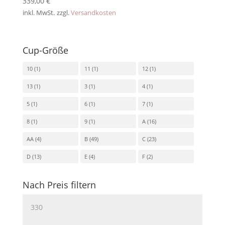
339,00
€
inkl. MwSt.
zzgl.
Versandkosten
Cup-Größe
10
(1)
11
(1)
12
(1)
13
(1)
3
(1)
4
(1)
5
(1)
6
(1)
7
(1)
8
(1)
9
(1)
A
(16)
AA
(4)
B
(49)
C
(23)
D
(13)
E
(4)
F
(2)
Nach Preis filtern
Min.
Preis