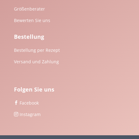
Größenberater
Bewerten Sie uns
Bestellung
Bestellung per Rezept
Versand und Zahlung
Folgen Sie uns
Facebook

Instagram
