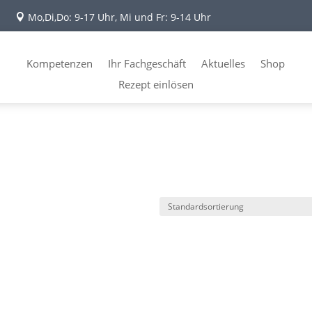
Mo,Di,Do: 9-17 Uhr, Mi und Fr: 9-14 Uhr

Kompetenzen
Ihr Fachgeschäft
Aktuelles
Shop
Rezept einlösen