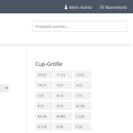
Mein Konto
Warenkorb


Cup-Größe
10
(1)
11
(1)
12
(1)
14
(1)
3
(1)
4
(1)
5
(1)
6
(1)
7
(1)
8
(1)
9
(1)
A
(16)
AA
(4)
B
(49)
C
(23)
D
(13)
E
(4)
F
(2)