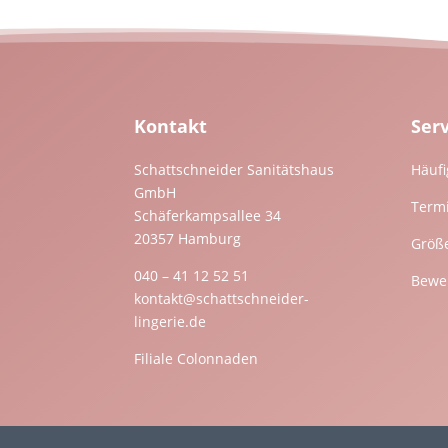
Kontakt
Ser
Schattschneider Sanitätshaus
Häufi
GmbH
Term
Schäferkampsallee 34
20357 Hamburg
Größ
040 – 41 12 52 51
Bewer
kontakt@schattschneider-
lingerie.de
Filiale Colonnaden