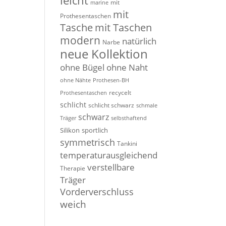
leicht
mit
marine
mit
Prothesentaschen
Tasche
mit Taschen
modern
natürlich
Narbe
neue Kollektion
ohne Bügel
ohne Naht
ohne Nähte
Prothesen-BH
recycelt
Prothesentaschen
schlicht
schlicht schwarz
schmale
schwarz
Träger
selbsthaftend
Silikon
sportlich
symmetrisch
Tankini
temperaturausgleichend
verstellbare
Therapie
Träger
Vorderverschluss
weich