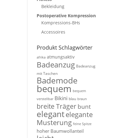
Bekleidung
Postoperative Kompression
Kompressions-BHs
Accessoires
Produkt Schlagwörter
atmungsaktiv
afrika
Badeanzug
Badeanzug
mit Taschen
Bademode
bequem
bequem
Bikini
blau
verstellbar
braun
breite Träger
bunt
elegant
elegante
Musterung
feine Spitze
hoher Baumwollanteil