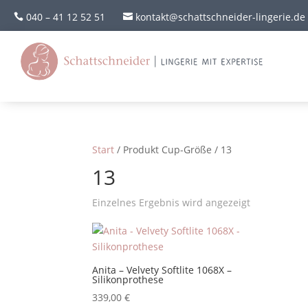
040 – 41 12 52 51
kontakt@schattschneider-lingerie.de


Start
/ Produkt Cup-Größe / 13
13
Einzelnes Ergebnis wird angezeigt
Anita – Velvety Softlite 1068X –
Silikonprothese
339,00
€