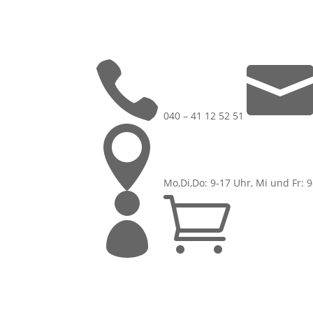

040 – 41 12 52 51

Mo,Di,Do: 9-17 Uhr, Mi und Fr: 

